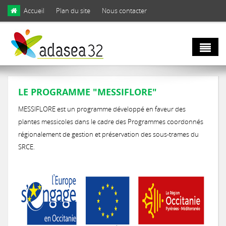
Skip to main content
Accueil
Plan du site
Nous contacter
Qui sommes
LE PROGRAMME "MESSIFLORE"
nous ?
MESSIFLORE est un programme développé en faveur des
plantes messicoles dans le cadre des Programmes coordonnés
Natura 2000
Domaines d'activités
régionalement de gestion et préservation des sous-trames du
SRCE.
et biodiversité
Notre équipe
Agro
Biodiversité
Notre engagement
écologie
LIFE Coteaux Gascons
Les facettes de la biodiversité gersoise
Notre gouvernance