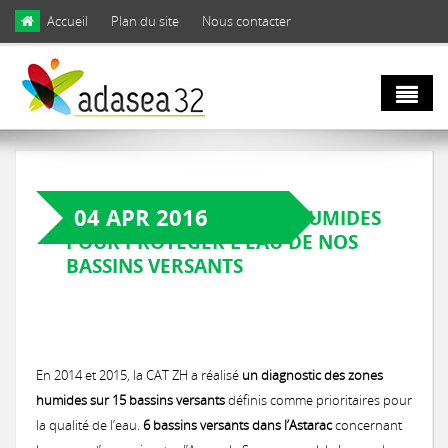
Skip to main content
Accueil
Plan du site
Nous contacter
Qui sommes
nous ?
04 APR 2016
DES RÉSEAUX DE ZONES HUMIDES
POUR PROTÉGER L’EAU DE NOS
Natura 2000
Domaines d'activités
BASSINS VERSANTS
et biodiversité
Notre équipe
Agro
Biodiversité
En 2014 et 2015, la CAT ZH a réalisé
un diagnostic des zones
Notre engagement
écologie
humides sur 15 bassins versants
définis comme prioritaires pour
LIFE Coteaux Gascons
Les facettes de la biodiversité gersoise
la qualité de l’eau.
6 bassins versants dans l’Astarac
concernant
Notre gouvernance