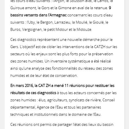
les cours d’eau suivants : l’Arçon, le Sousson aval, le Larros, la
Urbanisme
Concours des pratiques agro-écologiques
Guiroue amont, le Gors et la Gimone en aval de la retenue.
9
Natura2000
Vie associative
Milieux secs du Gers
bassins versants dans l’Armagnac
concernant les cours d’eau
Zones humides
Mesures agri-environnementales
Notre démarche
Prairies lauréates
suivants : l’Uby, le Bergon, Larrazieu, la Moulié, le Gioulé, le
Actions menées
Buros, Vergoignan, le petit Midour et la Midouze.
et CATZH Gers
Notre réseau
Paiement pour services environnementaux
Nos compétences
Espèces animales du Gers
Formations obligatoires (2023-2027)
Ces diagnostics représentent une nouvelle démarche pour le
Journal du Concours
Gers. L’objectif est de cibler les interventions de la CATZH sur les
Nos
Histoire
Présentation de la CATZH
Formations
secteurs où les enjeux sont les plus forts pour la préservation
Projet "Veau des Prés"
Nos références
PSE 2025
2017: La Chevêche d’Athéna, chouette de nos campagnes
prestations
Les amphibiens
MAEC 2026
des zones humides. Un inventaire systématique a été réalisé
Témoignages de gestionnaires
Les zones humides
Concours 2026
ainsi qu’une analyse des fonctionnalités du réseau des zones
Lutte contre l'érosion
Réflexions, exemples
Permanences
humides et de leur état de conservation.
Annonces
Expertises et documents d'incidence Loi sur l'Eau
PSE 2020
2017: Paroles de Cistude
On parle de nous !
Missions de la CATZH
Les plantes messicoles
MAEC 2025
Qu’est-ce que c'est ?
Appel à concourir
En mars 2016, la CAT ZH a mené 11 réunions pour restituer les
Valorisation des prairies naturelles inondables
Concours 2024
PAT Gimone
Appui aux collectivités dans la prise en compte des zones humides d
résultats de ces diagnostics
à tous les acteurs concernés par les
Expertises faune flore habitat
Achats publics
Vidéos de présentation
zones humides : élus, agriculteurs, syndicats de rivière, Conseil
Territoires d'action
PSE 2019
Actions de promotion
Etude: Valorisation des produits issus d'élevage herbager
La Jacinthe de Rome
MAEC 2024
Les types de zones humides du Gers
Passage du jury 2026
Appel à concourir
2020 : Érosion : des solutions simples et efficaces
départemental, Agence de l’Eau et tous les partenaires
Plan de performance energétique
Emplois
Concours 2022
2017: Journée technique : Aménagements hydrauliques et anti-érosifs
techniques et institutionnels dans le domaine de l’Eau.
Témoignages
Bas-Armagnac
Projet d'Eco-Pâturage
Amélioration des connaissances
Bilan 2024
Ces réunions ont permis de partager l’état des lieux du bassin