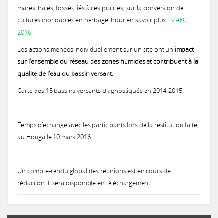
Notices provisoires des territoires MAEC 2020
mares, haies, fossés liés à ces prairies, sur la conversion de
MAEC 2017
Concours général agricole des pratiques agro-écologiques Prairies et
Les 3 premiers recevront un panier garni !
Remise des prix locale du concours prairies fleuries 2017
Une prairie Gersoise primée au Salon International de l'Agriculture 
cultures inondables en herbage. Pour en savoir plus :
MAEC
Concours 2015
2016
.
2016: Comité de suivi des prairies inondables de la vallée de la Gimo
2016: Chantier pilote de restauration fonctionnelle d’une prairie h
Les actions menées individuellement sur un site ont un
impact
MAEC 2016
Remise des prix du Concours des Pratiques Agro-écologiques 2018
Une Prairie du Gers primée au Salon de l'Agriculture 2018 à Paris !
Concours des Prairies Fleuries 2015
sur l’ensemble du réseau des zones humides et contribuent à la
Concours 2014
qualité de l’eau du bassin versant.
2016: Réunion milieux humides à L'Isle Jourdain
Carte des 15 bassins versants diagnostiqués en 2014-2015 :
MAEC 2015
Les 3 premiers recevront un trophée en bois local !
Zoom sur le gagnant 2015
Temps d’échange avec les participants lors de la restitution faite
au Houga le 10 mars 2016.
Un compte-rendu global des réunions est en cours de
rédaction. Il sera disponible en téléchargement.