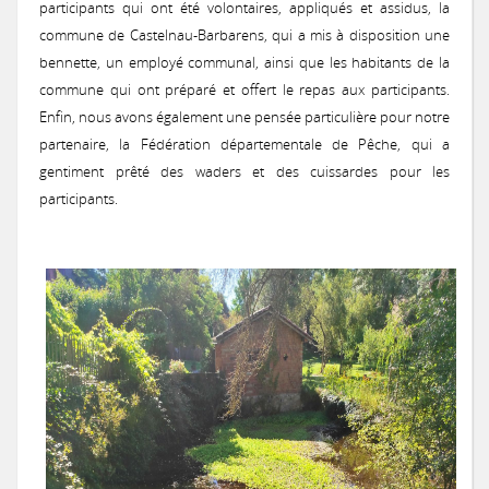
participants qui ont été volontaires, appliqués et assidus, la
Notices provisoires des territoires MAEC 2020
commune de Castelnau-Barbarens, qui a mis à disposition une
MAEC 2017
Concours général agricole des pratiques agro-écologiques Prairies et
Les 3 premiers recevront un panier garni !
Remise des prix locale du concours prairies fleuries 2017
Une prairie Gersoise primée au Salon International de l'Agriculture 
Concours 2015
bennette, un employé communal, ainsi que les habitants de la
2016: Comité de suivi des prairies inondables de la vallée de la Gimo
2016: Chantier pilote de restauration fonctionnelle d’une prairie h
commune qui ont préparé et offert le repas aux participants.
Enfin, nous avons également une pensée particulière pour notre
MAEC 2016
Remise des prix du Concours des Pratiques Agro-écologiques 2018
Une Prairie du Gers primée au Salon de l'Agriculture 2018 à Paris !
Concours des Prairies Fleuries 2015
partenaire, la Fédération départementale de Pêche, qui a
Concours 2014
2016: Réunion milieux humides à L'Isle Jourdain
gentiment prêté des waders et des cuissardes pour les
participants.
MAEC 2015
Les 3 premiers recevront un trophée en bois local !
Zoom sur le gagnant 2015