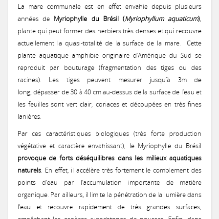
Urbanisme
Concours des pratiques agro-écologiques
La mare communale est en effet envahie depuis plusieurs
Natura2000
années de
Myriophylle du Brésil (
Myriophyllum aquaticum
)
,
Vie associative
Milieux secs du Gers
plante qui peut former des herbiers très denses et qui recouvre
Zones humides
Mesures agri-environnementales
Notre démarche
Prairies lauréates
actuellement la quasi-totalité de la surface de la mare. Cette
Actions menées
et CATZH Gers
Notre réseau
plante aquatique amphibie originaire d’Amérique du Sud se
Paiement pour services environnementaux
Nos compétences
Espèces animales du Gers
Formations obligatoires (2023-2027)
reproduit par bouturage (fragmentation des tiges ou des
Journal du Concours
racines). Les tiges peuvent mesurer jusqu’à 3m de
Nos
Histoire
Présentation de la CATZH
Formations
long, dépasser de 30 à 40 cm au-dessus de la surface de l’eau et
Projet "Veau des Prés"
Nos références
PSE 2025
2017: La Chevêche d’Athéna, chouette de nos campagnes
prestations
Les amphibiens
MAEC 2026
les feuilles sont vert clair, coriaces et découpées en très fines
Témoignages de gestionnaires
Les zones humides
Concours 2026
lanières.
Lutte contre l'érosion
Réflexions, exemples
Permanences
Annonces
Expertises et documents d'incidence Loi sur l'Eau
PSE 2020
2017: Paroles de Cistude
Par ces caractéristiques biologiques (très forte production
On parle de nous !
Missions de la CATZH
Les plantes messicoles
MAEC 2025
Qu’est-ce que c'est ?
Appel à concourir
végétative et caractère envahissant), le Myriophylle du Brésil
Valorisation des prairies naturelles inondables
Concours 2024
PAT Gimone
Appui aux collectivités dans la prise en compte des zones humides d
provoque de forts
déséquilibres dans les milieux aquatiques
Expertises faune flore habitat
Achats publics
Vidéos de présentation
naturels
. En effet, il accélère très fortement le comblement des
Territoires d'action
PSE 2019
Actions de promotion
Etude: Valorisation des produits issus d'élevage herbager
La Jacinthe de Rome
MAEC 2024
Les types de zones humides du Gers
Passage du jury 2026
Appel à concourir
2020 : Érosion : des solutions simples et efficaces
points d’eau par l’accumulation importante de matière
Plan de performance energétique
Emplois
Concours 2022
2017: Journée technique : Aménagements hydrauliques et anti-érosifs
organique. Par ailleurs, il limite la pénétration de la lumière dans
Témoignages
Bas-Armagnac
l’eau et recouvre rapidement de très grandes surfaces,
Projet d'Eco-Pâturage
Amélioration des connaissances
Bilan 2024