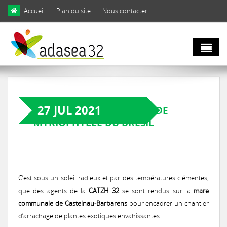
Skip to main content
Accueil
Plan du site
Nous contacter
Qui sommes
nous ?
27 JUL 2021
CHANTIER D’ARRACHAGE DE
MYRIOPHYLLE DU BRÉSIL
Natura 2000
Domaines d'activités
et biodiversité
Notre équipe
C’est sous un soleil radieux et par des températures clémentes,
Agro
Biodiversité
que des agents de la
CATZH 32
se sont rendus sur la
mare
Notre engagement
écologie
communale de Castelnau-Barbarens
pour encadrer un chantier
LIFE Coteaux Gascons
Les facettes de la biodiversité gersoise
d’arrachage de plantes exotiques envahissantes.
Notre gouvernance