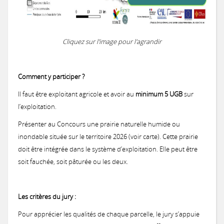
Notices provisoires des territoires MAEC 2020
MAEC 2017
Concours général agricole des pratiques agro-écologiques Prairies et
Les 3 premiers recevront un panier garni !
Remise des prix locale du concours prairies fleuries 2017
Une prairie Gersoise primée au Salon International de l'Agriculture 
Concours 2015
2016: Comité de suivi des prairies inondables de la vallée de la Gimo
2016: Chantier pilote de restauration fonctionnelle d’une prairie h
Cliquez sur l'image pour l'agrandir
MAEC 2016
Remise des prix du Concours des Pratiques Agro-écologiques 2018
Une Prairie du Gers primée au Salon de l'Agriculture 2018 à Paris !
Concours des Prairies Fleuries 2015
Concours 2014
Comment y participer ?
2016: Réunion milieux humides à L'Isle Jourdain
Il faut être exploitant agricole et avoir au
minimum 5 UGB
sur
MAEC 2015
Les 3 premiers recevront un trophée en bois local !
Zoom sur le gagnant 2015
l’exploitation.
Présenter au Concours une prairie naturelle humide ou
inondable située sur le territoire 2026 (voir carte). Cette prairie
doit être intégrée dans le système d’exploitation. Elle peut être
soit fauchée, soit pâturée ou les deux.
Les critères du jury :
Pour apprécier les qualités de chaque parcelle, le jury s’appuie