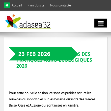
Skip to main content
Accueil
Plan du site
Nous contacter
Qui sommes
nous ?
23 FEB 2026
OUVERTURE DU CONCOURS DES
PRATIQUES AGRO-ÉCOLOGIQUES
Natura 2000
Domaines d'activités
2026
et biodiversité
Notre équipe
Agro
Biodiversité
Pour cette nouvelle édition, ce sont les prairies naturelles
Notre engagement
écologie
humides ou inondables sur les bassins versants des rivières
LIFE Coteaux Gascons
Les facettes de la biodiversité gersoise
Baïse, Osse et Auzoue qui sont mises en lumière.
Notre gouvernance