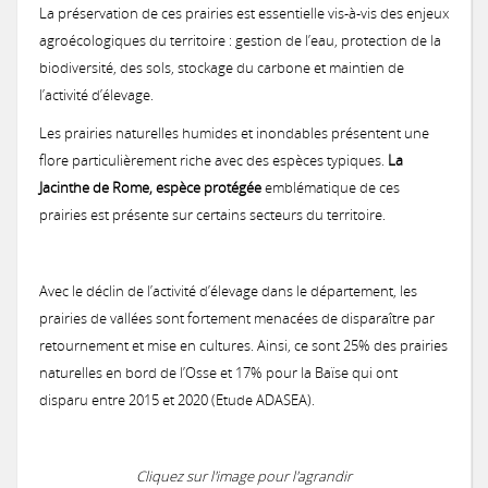
Urbanisme
Concours des pratiques agro-écologiques
La préservation de ces prairies est essentielle vis-à-vis des enjeux
Natura2000
agroécologiques du territoire : gestion de l’eau, protection de la
Vie associative
Milieux secs du Gers
biodiversité, des sols, stockage du carbone et maintien de
Zones humides
Mesures agri-environnementales
Notre démarche
Prairies lauréates
l’activité d’élevage.
Actions menées
et CATZH Gers
Notre réseau
Les prairies naturelles humides et inondables présentent une
Paiement pour services environnementaux
Nos compétences
Espèces animales du Gers
Formations obligatoires (2023-2027)
flore particulièrement riche avec des espèces typiques.
La
Journal du Concours
Nos
Histoire
Présentation de la CATZH
Formations
Jacinthe de Rome, espèce protégée
emblématique de ces
Projet "Veau des Prés"
Nos références
PSE 2025
2017: La Chevêche d’Athéna, chouette de nos campagnes
prairies est présente sur certains secteurs du territoire.
prestations
Les amphibiens
MAEC 2026
Témoignages de gestionnaires
Les zones humides
Concours 2026
Lutte contre l'érosion
Réflexions, exemples
Permanences
Avec le déclin de l’activité d’élevage dans le département, les
Annonces
Expertises et documents d'incidence Loi sur l'Eau
PSE 2020
2017: Paroles de Cistude
On parle de nous !
Missions de la CATZH
Les plantes messicoles
MAEC 2025
Qu’est-ce que c'est ?
Appel à concourir
prairies de vallées sont fortement menacées de disparaître par
Valorisation des prairies naturelles inondables
Concours 2024
PAT Gimone
Appui aux collectivités dans la prise en compte des zones humides d
retournement et mise en cultures. Ainsi, ce sont 25% des prairies
Expertises faune flore habitat
Achats publics
Vidéos de présentation
naturelles en bord de l’Osse et 17% pour la Baïse qui ont
Territoires d'action
PSE 2019
Actions de promotion
disparu entre 2015 et 2020 (Etude ADASEA).
Etude: Valorisation des produits issus d'élevage herbager
La Jacinthe de Rome
MAEC 2024
Les types de zones humides du Gers
Passage du jury 2026
Appel à concourir
2020 : Érosion : des solutions simples et efficaces
Plan de performance energétique
Emplois
Concours 2022
2017: Journée technique : Aménagements hydrauliques et anti-érosifs
Témoignages
Bas-Armagnac
Projet d'Eco-Pâturage
Amélioration des connaissances
Bilan 2024
Cliquez sur l'image pour l'agrandir