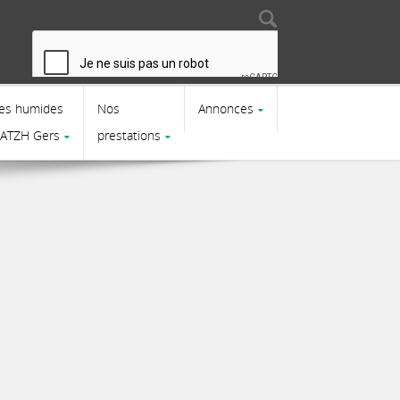
Search
Search form
es humides
Nos
Annonces
CATZH Gers
prestations