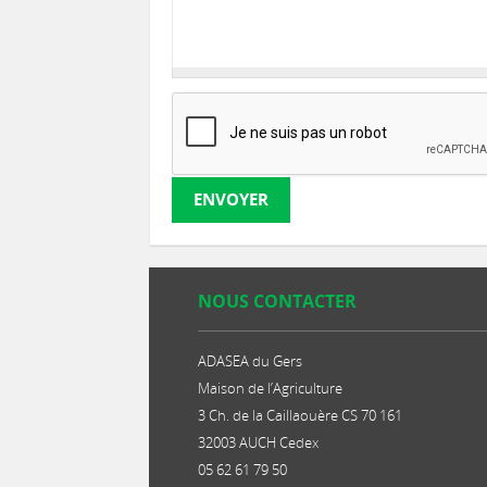
ENVOYER
NOUS CONTACTER
ADASEA du Gers
Maison de l’Agriculture
3 Ch. de la Caillaouère CS 70 161
32003 AUCH Cedex
05 62 61 79 50