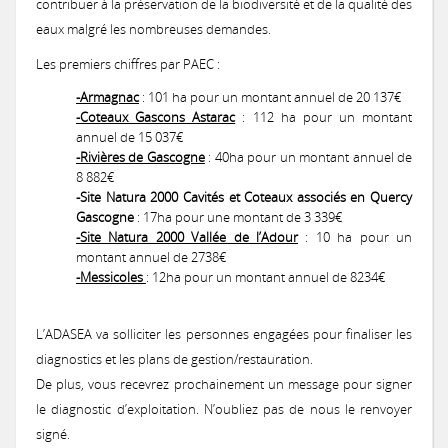
contribuer à la préservation de la biodiversité et de la qualité des
Urbanisme
Concours des pratiques agro-écologiques
eaux malgré les nombreuses demandes.
Natura2000
Vie associative
Milieux secs du Gers
Les premiers chiffres par PAEC :
Zones humides
Mesures agri-environnementales
Notre démarche
Prairies lauréates
Actions menées
-Armagnac
: 101 ha pour un montant annuel de 20 137€
et CATZH Gers
Notre réseau
-Coteaux Gascons Astarac
: 112 ha pour un montant
Paiement pour services environnementaux
Nos compétences
Espèces animales du Gers
Formations obligatoires (2023-2027)
annuel de 15 037€
Journal du Concours
-Rivières de Gascogne
: 40ha pour un montant annuel de
Nos
Histoire
Présentation de la CATZH
Formations
8 882€
Projet "Veau des Prés"
Nos références
PSE 2025
2017: La Chevêche d’Athéna, chouette de nos campagnes
-Site Natura 2000 Cavités et Coteaux associés en Quercy
prestations
Les amphibiens
MAEC 2026
Gascogne
: 17ha pour une montant de 3 339€
Témoignages de gestionnaires
Les zones humides
Concours 2026
-Site Natura 2000 Vallée de l’Adour
: 10 ha pour un
Lutte contre l'érosion
Réflexions, exemples
Permanences
montant annuel de 2738€
Annonces
Expertises et documents d'incidence Loi sur l'Eau
PSE 2020
2017: Paroles de Cistude
-Messicoles
: 12ha pour un montant annuel de 8234€
On parle de nous !
Missions de la CATZH
Les plantes messicoles
MAEC 2025
Qu’est-ce que c'est ?
Appel à concourir
Valorisation des prairies naturelles inondables
Concours 2024
PAT Gimone
Appui aux collectivités dans la prise en compte des zones humides d
Expertises faune flore habitat
Achats publics
Vidéos de présentation
L’ADASEA va solliciter les personnes engagées pour finaliser les
Territoires d'action
PSE 2019
Actions de promotion
diagnostics et les plans de gestion/restauration.
Etude: Valorisation des produits issus d'élevage herbager
La Jacinthe de Rome
MAEC 2024
Les types de zones humides du Gers
Passage du jury 2026
Appel à concourir
2020 : Érosion : des solutions simples et efficaces
De plus, vous recevrez prochainement un message pour signer
Plan de performance energétique
Emplois
Concours 2022
2017: Journée technique : Aménagements hydrauliques et anti-érosifs
le diagnostic d’exploitation. N’oubliez pas de nous le renvoyer
Témoignages
Bas-Armagnac
Projet d'Eco-Pâturage
Amélioration des connaissances
Bilan 2024
signé.