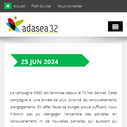
Skip to main content
Accueil
Plan du site
Nous contacter
Qui sommes
nous ?
25 JUN 2024
BILAN MAEC 2024
Natura 2000
Domaines d'activités
et biodiversité
Notre équipe
La campagne MAEc est terminée depuis le 15 mai dernier. Cette
campagne a, une année de plus, priorisé les renouvellements
Agro
Biodiversité
d’engagements. En effet, faute de budget alloué suffisant, nous
Notre engagement
écologie
n'avons pas pu réengager l'ensemble des parcelles en
LIFE Coteaux Gascons
Les facettes de la biodiversité gersoise
renouvellement, ni de nouvelles parcelles qui auraient pu
Notre gouvernance