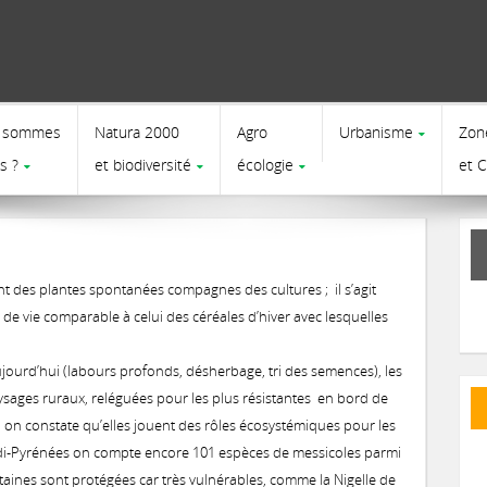
 sommes
Natura 2000
Agro
Urbanisme
Zon
s ?
et biodiversité
écologie
et 
t des plantes spontanées compagnes des cultures ; il s’agit
de vie comparable à celui des céréales d’hiver avec lesquelles
ujourd’hui (labours profonds, désherbage, tri des semences), les
sages ruraux, reléguées pour les plus résistantes en bord de
, on constate qu’elles jouent des rôles écosystémiques pour les
n Midi-Pyrénées on compte encore 101 espèces de messicoles parmi
taines sont protégées car très vulnérables, comme la Nigelle de