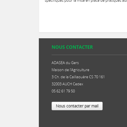
spécifiques pour la mise en place de pratiques ada
NOUS CONTACTER
ADASEA du Gers
Maison de l’Agriculture
3 Ch. de la Caillaouère CS 70 161
32003 AUCH Cedex
05 62 61 79 50
Nous contacter par mail