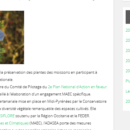
20
20
20
20
20
a préservation des plantes des moissons en participant à
ationale.
Pl
bre du Comité de Pilotage du
2e Plan National d’Action en faveur
Le
vaillé à l’élaboration d’un engagement MAEC spécifique.
artenariale mise en place en Midi-Pyrénées par le Conservatoire
20
a diversité végétale remarquable des espaces cultivés. Elle
SIFLORE
soutenu par la Région Occitanie et le FEDER.
s et Climatiques
(MAEC), l’ADASEA porte des mesures