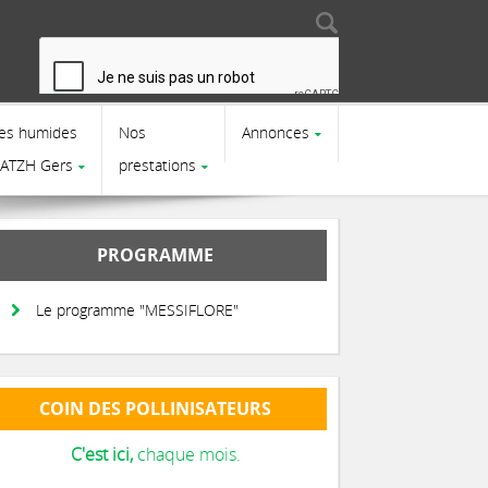
Search
Search form
es humides
Nos
Annonces
CATZH Gers
prestations
PROGRAMME
Le programme "MESSIFLORE"
COIN DES POLLINISATEURS
C'est ici,
chaque mois.