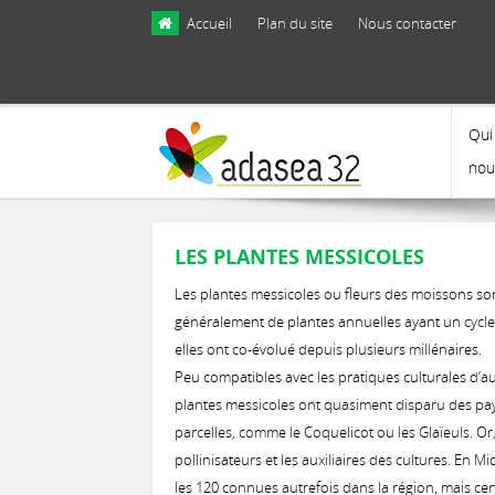
Skip to main content
Accueil
Plan du site
Nous contacter
Qui
nou
LES PLANTES MESSICOLES
Les plantes messicoles ou fleurs des moissons son
généralement de plantes annuelles ayant un cycle 
elles ont co-évolué depuis plusieurs millénaires.
Peu compatibles avec les pratiques culturales d’a
plantes messicoles ont quasiment disparu des pay
parcelles, comme le Coquelicot ou les Glaïeuls. Or
pollinisateurs et les auxiliaires des cultures. E
les 120 connues autrefois dans la région, mais cer