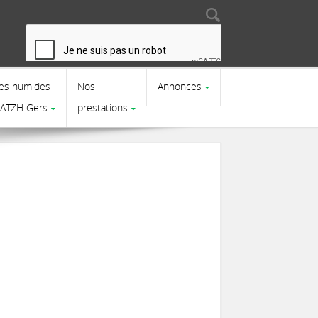
Search
Search form
es humides
Nos
Annonces
CATZH Gers
prestations