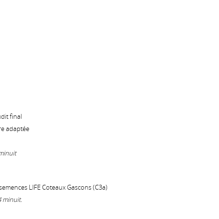
it final
re adaptée
minuit
semences LIFE Coteaux Gascons (C3a)
 minuit.