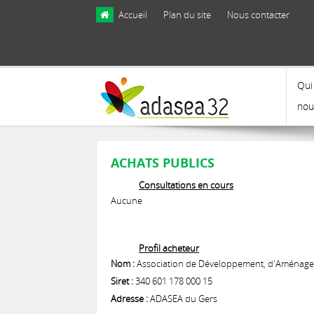
Skip to main content
Accueil
Plan du site
Nous contacter
Qui
nou
ACHATS PUBLICS
Consultations en cours
Aucune
Profil acheteur
Nom :
Association de Développement, d'Aménageme
Siret :
340 601 178 000 15
Adresse :
ADASEA du Gers