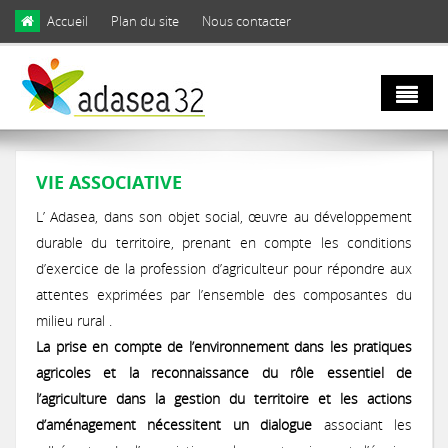
Skip to main content
Accueil
Plan du site
Nous contacter
Qui sommes
VIE ASSOCIATIVE
nous ?
L’ Adasea, dans son objet social, œuvre au développement
durable du territoire, prenant en compte les conditions
Natura 2000
Domaines d'activités
d’exercice de la profession d’agriculteur pour répondre aux
attentes exprimées par l’ensemble des composantes du
et biodiversité
Notre équipe
milieu rural .
La prise en compte de l’environnement dans les pratiques
Agro
Biodiversité
agricoles et la reconnaissance du rôle essentiel de
Notre engagement
écologie
l’agriculture dans la gestion du territoire et les actions
LIFE Coteaux Gascons
Les facettes de la biodiversité gersoise
d’aménagement nécessitent un dialogue
associant les
Notre gouvernance