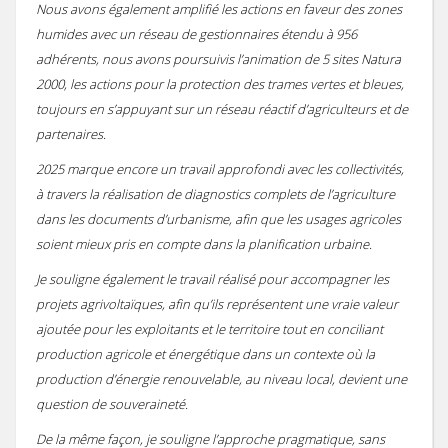
Nous avons également amplifié les actions en faveur des zones
Notices provisoires des territoires MAEC 2020
humides avec un réseau de gestionnaires étendu à 956
MAEC 2017
Concours général agricole des pratiques agro-écologiques Prairies et
Les 3 premiers recevront un panier garni !
Remise des prix locale du concours prairies fleuries 2017
Une prairie Gersoise primée au Salon International de l'Agriculture 
Concours 2015
adhérents, nous avons poursuivis l’animation de 5 sites Natura
2016: Comité de suivi des prairies inondables de la vallée de la Gimo
2016: Chantier pilote de restauration fonctionnelle d’une prairie h
2000, les actions pour la protection des trames vertes et bleues,
toujours en s’appuyant sur un réseau réactif d’agriculteurs et de
MAEC 2016
Remise des prix du Concours des Pratiques Agro-écologiques 2018
Une Prairie du Gers primée au Salon de l'Agriculture 2018 à Paris !
Concours des Prairies Fleuries 2015
partenaires.
Concours 2014
2016: Réunion milieux humides à L'Isle Jourdain
2025 marque encore un travail approfondi avec les collectivités,
à travers la réalisation de diagnostics complets de l’agriculture
MAEC 2015
Les 3 premiers recevront un trophée en bois local !
Zoom sur le gagnant 2015
dans les documents d’urbanisme, afin que les usages agricoles
soient mieux pris en compte dans la planification urbaine.
Je souligne également le travail réalisé pour accompagner les
projets agrivoltaïques, afin qu’ils représentent une vraie valeur
ajoutée pour les exploitants et le territoire tout en conciliant
production agricole et énergétique dans un contexte où la
production d’énergie renouvelable, au niveau local, devient une
question de souveraineté.
De la même façon, je souligne l’approche pragmatique, sans