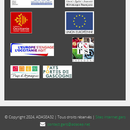
© Copyright 2024, ADASEA32 | Tous droits réservés |
Sites internet gers
contact.gers@adasea.net