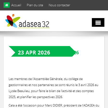
Skip to main content
Accueil
Plan du site
Nous contacter
Qui sommes
nous ?
23 APR 2026
ASSEMBLÉE GÉNÉRALE 2026
Natura 2000
Domaines d'activités
et biodiversité
Notre équipe
Les membres de l’Assemblée Générale, du collège de
gestionnaires et nos partenaires se sont réunis le 3 avril 2026 au
Agro
Biodiversité
Lycée Beaulieu, pour faire le bilan de l’activité et des comptes
Notre engagement
écologie
2025, et planifier les perspectives 2026.
LIFE Coteaux Gascons
Les facettes de la biodiversité gersoise
Cela a été l’occasion pour Marc DIDIER, président de l’ADASEA du
Notre gouvernance