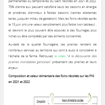
permanentes ou temporaires du Gers récoltés en 2021 et 2022.
Urbanisme
Concours des pratiques agro-écologiques
75% d’entre eux peuvent satisfaire seuls les besoins en énergie
Natura2000
Vie associative
Milieux secs du Gers
et protéines d’animaux à faibles besoins (vaches allaitantes
Zones humides
Mesures agri-environnementales
Notre démarche
Prairies lauréates
taries, jusqu’en milieu de gestation). Mais les foins récoltés après
Actions menées
le 15 juin ont une valeur sensiblement plus faible (voir tableau) ,
et CATZH Gers
Notre réseau
et devront le plus souvent être associés à des fourrages plus
Paiement pour services environnementaux
Nos compétences
Espèces animales du Gers
Formations obligatoires (2023-2027)
Journal du Concours
riches ou être complétés par des aliments concentrés.
Nos
Histoire
Présentation de la CATZH
Formations
Au-delà de la qualité fourragère, ces prairies rendent de
Projet "Veau des Prés"
Nos références
PSE 2025
2017: La Chevêche d’Athéna, chouette de nos campagnes
prestations
Les amphibiens
MAEC 2026
nombreux services au territoire qui sont à aussi à considérer à
Témoignages de gestionnaires
Les zones humides
Concours 2026
l'échelle de la ferme. Retrouvez
la vidéo
"
A la découverte des
Lutte contre l'érosion
Réflexions, exemples
Permanences
prairies inondables gersoises
" présentant ces prairies et leurs
Annonces
Expertises et documents d'incidence Loi sur l'Eau
PSE 2020
2017: Paroles de Cistude
enjeux.
On parle de nous !
Missions de la CATZH
Les plantes messicoles
MAEC 2025
Qu’est-ce que c'est ?
Appel à concourir
Valorisation des prairies naturelles inondables
Concours 2024
PAT Gimone
Appui aux collectivités dans la prise en compte des zones humides d
Composition et valeur alimentaire des foins récoltés sur les PNI
Expertises faune flore habitat
Achats publics
Vidéos de présentation
en 2021 et 2022
Territoires d'action
PSE 2019
Actions de promotion
Etude: Valorisation des produits issus d'élevage herbager
La Jacinthe de Rome
MAEC 2024
Les types de zones humides du Gers
Passage du jury 2026
Appel à concourir
2020 : Érosion : des solutions simples et efficaces
Plan de performance energétique
Emplois
Concours 2022
2017: Journée technique : Aménagements hydrauliques et anti-érosifs
Témoignages
Bas-Armagnac
Projet d'Eco-Pâturage
Amélioration des connaissances
Bilan 2024