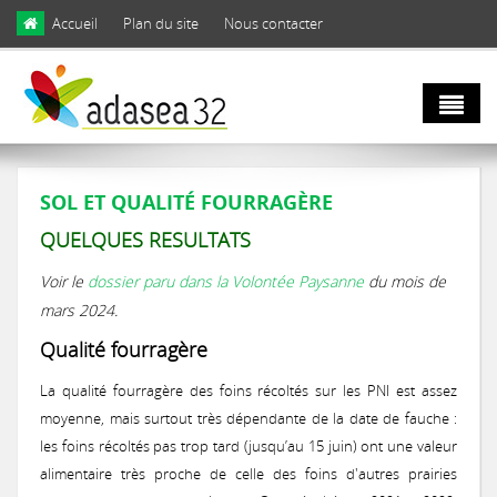
Skip to main content
Accueil
Plan du site
Nous contacter
Qui sommes
SOL ET QUALITÉ FOURRAGÈRE
nous ?
QUELQUES RESULTATS
Voir le
dossier paru dans la Volontée Paysanne
du mois de
Natura 2000
Domaines d'activités
mars 2024.
et biodiversité
Qualité fourragère
Notre équipe
La qualité fourragère des foins récoltés sur les PNI est assez
Agro
Biodiversité
moyenne, mais surtout très dépendante de la date de fauche :
Notre engagement
écologie
les foins récoltés pas trop tard (jusqu’au 15 juin) ont une valeur
LIFE Coteaux Gascons
Les facettes de la biodiversité gersoise
alimentaire très proche de celle des foins d'autres prairies
Notre gouvernance