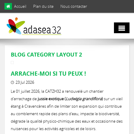
Skip to main content
Accueil
Plan du site
Nous contacter
Qui sommes
BLOG CATEGORY LAYOUT 2
nous ?
ARRACHE-MOI SI TU PEUX !
Natura 2000
Domaines d'activités
23 Jul 2026
et biodiversité
Le 01 juillet 2026, la CATZH32 a renouvelé un chantier
Notre équipe
d’arrachage de
jussie exotique (
Ludwigia grandiflora
)
sur un vieil
étang à Cravencères afin de limiter son expansion qui contribue
Agro
Biodiversité
Notre engagement
au comblement rapide des plans d’eau, impacte la biodiversité,
écologie
dégrade la qualité physico-chimique des eaux et occasionne des
LIFE Coteaux Gascons
Les facettes de la biodiversité gersoise
nuisances pour les activités agricoles et de loisirs.
Notre gouvernance