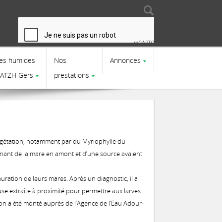
Search
Search form
es humides
Nos
Annonces
CATZH Gers
prestations
…
 végétation, notamment par du Myriophylle du
venant de la mare en amont et d’une source avaient
auration de leurs mares. Après un diagnostic, il a
ase extraite à proximité pour permettre aux larves
n a été monté auprès de l’Agence de l’Eau Adour-