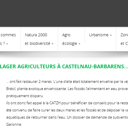
 sommes
Natura 2000
Agro
Urbanisme
Zon
s ?
et biodiversité
écologie
et 
LAGER AGRICULTEURS À CASTELNAU-BARBARENS
… ont fait restaurer 2 mares. L’une d’elle était totalement envahie par la
Brésil, plante exotique envahissante. Les fossés l’alimentant en eau pro
pratiquement disparu.
Ils ont donc fait appel à la CATZH pour bénéficier de conseils pour la rest
été convenu de faire curer les deux mares et les fossés et de déposer la v
aquatiques de retourner dans l’eau. Un dossier de demande de subventio
Garonne.