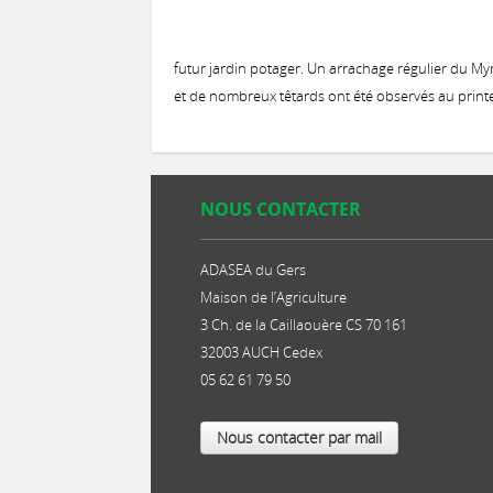
futur jardin potager. Un arrachage régulier du Myr
et de nombreux têtards ont été observés au prin
NOUS CONTACTER
ADASEA du Gers
Maison de l’Agriculture
3 Ch. de la Caillaouère CS 70 161
32003 AUCH Cedex
05 62 61 79 50
Nous contacter par mail