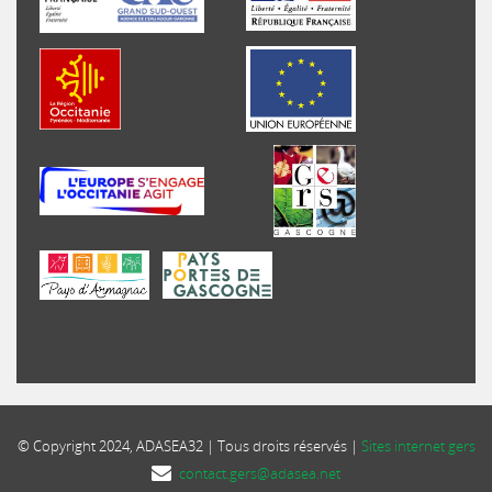
© Copyright 2024, ADASEA32 | Tous droits réservés |
Sites internet gers
contact.gers@adasea.net