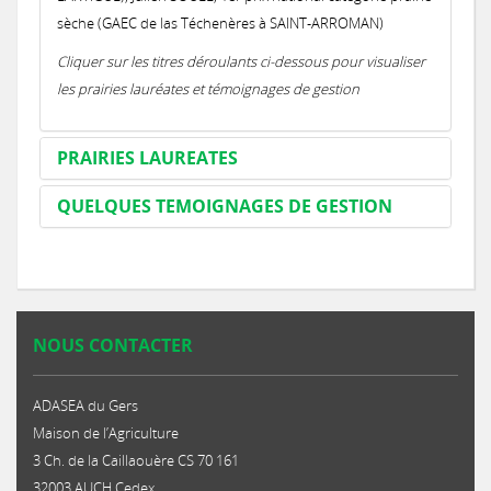
sèche (GAEC de las Téchenères à SAINT-ARROMAN)
Cliquer sur les titres déroulants ci-dessous pour visualiser
les prairies lauréates et témoignages de gestion
PRAIRIES LAUREATES
QUELQUES TEMOIGNAGES DE GESTION
NOUS CONTACTER
ADASEA du Gers
Maison de l’Agriculture
3 Ch. de la Caillaouère CS 70 161
32003 AUCH Cedex