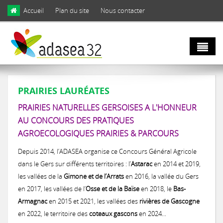
Skip to main content
Accueil
Plan du site
Nous contacter
Qui sommes
PRAIRIES LAURÉATES
nous ?
PRAIRIES NATURELLES GERSOISES A L'HONNEUR
AU CONCOURS DES PRATIQUES
Natura 2000
Domaines d'activités
AGROECOLOGIQUES PRAIRIES & PARCOURS
et biodiversité
Depuis 2014, l’ADASEA organise ce Concours Général Agricole
Notre équipe
dans le Gers sur différents territoires : l’
Astarac
en 2014 et 2019,
les vallées de la
Gimone et de l’Arrats
en 2016, la vallée du Gers
Agro
Biodiversité
Notre engagement
en 2017, les vallées de l’
Osse et de la Baïse
en 2018, le
Bas-
écologie
Armagnac
en 2015 et 2021, les vallées des
rivières de Gascogne
LIFE Coteaux Gascons
Les facettes de la biodiversité gersoise
en 2022, le territoire des
coteaux gascons
en 2024...
Notre gouvernance