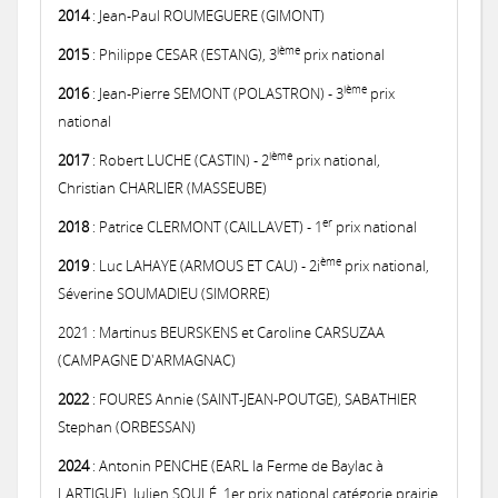
2014
Notices provisoires des territoires MAEC 2020
: Jean-Paul ROUMEGUERE (GIMONT)
MAEC 2017
Concours général agricole des pratiques agro-écologiques Prairies et
Les 3 premiers recevront un panier garni !
Remise des prix locale du concours prairies fleuries 2017
Une prairie Gersoise primée au Salon International de l'Agriculture 
ième
2015
: Philippe CESAR (ESTANG), 3
prix national
Concours 2015
2016: Comité de suivi des prairies inondables de la vallée de la Gimo
2016: Chantier pilote de restauration fonctionnelle d’une prairie h
ième
2016
: Jean-Pierre SEMONT (POLASTRON) - 3
prix
national
MAEC 2016
Remise des prix du Concours des Pratiques Agro-écologiques 2018
Une Prairie du Gers primée au Salon de l'Agriculture 2018 à Paris !
Concours des Prairies Fleuries 2015
Concours 2014
ième
2017
: Robert LUCHE (CASTIN) - 2
prix national,
2016: Réunion milieux humides à L'Isle Jourdain
Christian CHARLIER (MASSEUBE)
MAEC 2015
Les 3 premiers recevront un trophée en bois local !
Zoom sur le gagnant 2015
er
2018
: Patrice CLERMONT (CAILLAVET) - 1
prix national
ème
2019
: Luc LAHAYE (ARMOUS ET CAU) - 2i
prix national,
Séverine SOUMADIEU (SIMORRE)
2021 : Martinus BEURSKENS et Caroline CARSUZAA
(CAMPAGNE D'ARMAGNAC)
2022
: FOURES Annie (SAINT-JEAN-POUTGE), SABATHIER
Stephan (ORBESSAN)
2024
: Antonin PENCHE (EARL la Ferme de Baylac à
LARTIGUE), Julien SOULÉ, 1er prix national catégorie prairie