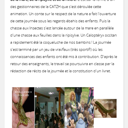
Notices provisoires des territoires MAEC 2020
des gestionnaires de la CATZH que s'est déroulée cette
MAEC 2017
Concours général agricole des pratiques agro-écologiques Prairies et
Les 3 premiers recevront un panier garni !
Remise des prix locale du concours prairies fleuries 2017
Une prairie Gersoise primée au Salon International de l'Agriculture 
animation. Un conte sur le respect de la nature a fait l'ouverture
Concours 2015
de cette journée sous les regards ébahis des enfants. Puis la
2016: Comité de suivi des prairies inondables de la vallée de la Gimo
2016: Chantier pilote de restauration fonctionnelle d’une prairie h
chasse aux Insectes s'est lancée autour de la mare en parallèle
MAEC 2016
Remise des prix du Concours des Pratiques Agro-écologiques 2018
Une Prairie du Gers primée au Salon de l'Agriculture 2018 à Paris !
Concours des Prairies Fleuries 2015
d'une chasse aux feuilles dans la ripisylve. Un Caloptéryx occitan
Concours 2014
a rapidement été la coqueluche de nos bambins ! La journée
2016: Réunion milieux humides à L'Isle Jourdain
s'est terminé par un jeu de vrai/faux (très sportif!) où les
MAEC 2015
Les 3 premiers recevront un trophée en bois local !
Zoom sur le gagnant 2015
connaissances des enfants ont été mis à contribution. D'après le
retour des enseignants, le travail se poursuivra en classe par la
rédaction de récits de la journée et la constitution d'un livret.