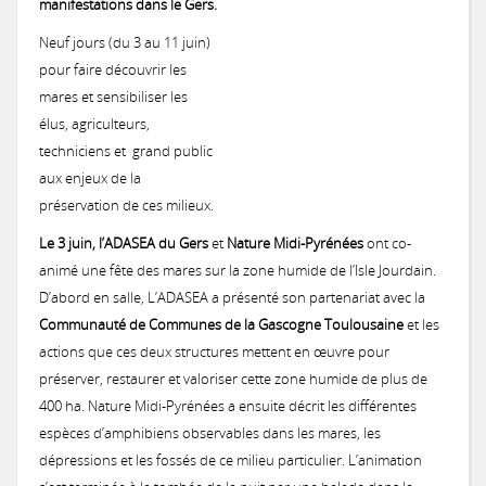
manifestations dans le Gers.
Urbanisme
Concours des pratiques agro-écologiques
Natura2000
Neuf jours (du 3 au 11 juin)
Vie associative
Milieux secs du Gers
pour faire découvrir les
Zones humides
Mesures agri-environnementales
Notre démarche
Prairies lauréates
mares et sensibiliser les
Actions menées
et CATZH Gers
Notre réseau
élus, agriculteurs,
Paiement pour services environnementaux
Nos compétences
Espèces animales du Gers
Formations obligatoires (2023-2027)
techniciens et grand public
Journal du Concours
aux enjeux de la
Nos
Histoire
Présentation de la CATZH
Formations
préservation de ces milieux.
Projet "Veau des Prés"
Nos références
PSE 2025
2017: La Chevêche d’Athéna, chouette de nos campagnes
prestations
Les amphibiens
MAEC 2026
Le 3 juin, l’ADASEA du Gers
et
Nature Midi-Pyrénées
ont co-
Témoignages de gestionnaires
Les zones humides
Concours 2026
animé une fête des mares sur la zone humide de l’Isle Jourdain.
Lutte contre l'érosion
Réflexions, exemples
Permanences
Annonces
Expertises et documents d'incidence Loi sur l'Eau
PSE 2020
2017: Paroles de Cistude
D’abord en salle, L’ADASEA a présenté son partenariat avec la
On parle de nous !
Missions de la CATZH
Les plantes messicoles
MAEC 2025
Qu’est-ce que c'est ?
Appel à concourir
Communauté de Communes de la Gascogne Toulousaine
et les
Valorisation des prairies naturelles inondables
Concours 2024
PAT Gimone
Appui aux collectivités dans la prise en compte des zones humides d
actions que ces deux structures mettent en œuvre pour
Expertises faune flore habitat
Achats publics
Vidéos de présentation
préserver, restaurer et valoriser cette zone humide de plus de
Territoires d'action
PSE 2019
Actions de promotion
Etude: Valorisation des produits issus d'élevage herbager
La Jacinthe de Rome
MAEC 2024
Les types de zones humides du Gers
Passage du jury 2026
Appel à concourir
2020 : Érosion : des solutions simples et efficaces
400 ha. Nature Midi-Pyrénées a ensuite décrit les différentes
Plan de performance energétique
Emplois
Concours 2022
2017: Journée technique : Aménagements hydrauliques et anti-érosifs
espèces d’amphibiens observables dans les mares, les
Témoignages
Bas-Armagnac
dépressions et les fossés de ce milieu particulier. L’animation
Projet d'Eco-Pâturage
Amélioration des connaissances
Bilan 2024