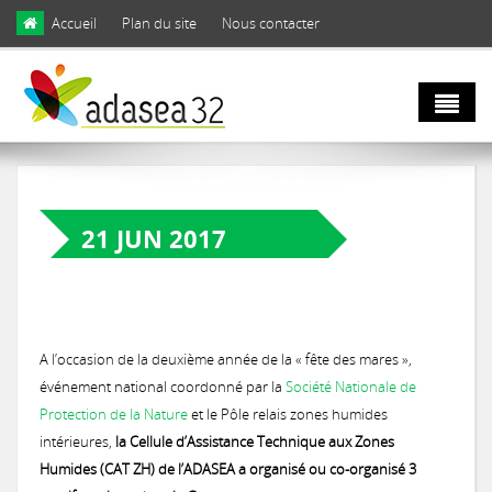
Skip to main content
Accueil
Plan du site
Nous contacter
Qui sommes
nous ?
21 JUN 2017
FÊTE DES MARES 2017
Natura 2000
Domaines d'activités
et biodiversité
Notre équipe
A l’occasion de la deuxième année de la « fête des mares »,
événement national coordonné par la
Société Nationale de
Agro
Biodiversité
Protection de la Nature
et le Pôle relais zones humides
Notre engagement
écologie
intérieures,
la Cellule d’Assistance Technique aux Zones
LIFE Coteaux Gascons
Les facettes de la biodiversité gersoise
Humides (CAT ZH) de l’ADASEA a organisé ou co-organisé 3
Notre gouvernance