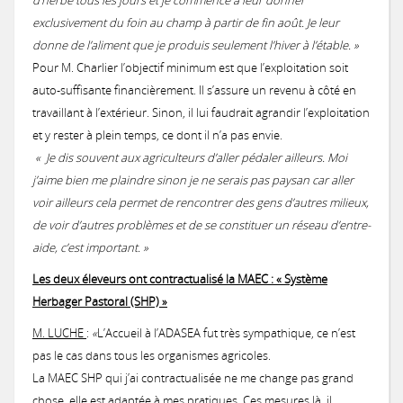
d’herbe tous les jours et je commence à leur donner
Notices provisoires des territoires MAEC 2020
exclusivement du foin au champ à partir de fin août. Je leur
MAEC 2017
Concours général agricole des pratiques agro-écologiques Prairies et
Les 3 premiers recevront un panier garni !
Remise des prix locale du concours prairies fleuries 2017
Une prairie Gersoise primée au Salon International de l'Agriculture 
donne de l’aliment que je produis seulement l’hiver à l’étable. »
Concours 2015
2016: Comité de suivi des prairies inondables de la vallée de la Gimo
2016: Chantier pilote de restauration fonctionnelle d’une prairie h
Pour M. Charlier l’objectif minimum est que l’exploitation soit
auto-suffisante financièrement. Il s’assure un revenu à côté en
MAEC 2016
Remise des prix du Concours des Pratiques Agro-écologiques 2018
Une Prairie du Gers primée au Salon de l'Agriculture 2018 à Paris !
Concours des Prairies Fleuries 2015
travaillant à l’extérieur. Sinon, il lui faudrait agrandir l’exploitation
Concours 2014
et y rester à plein temps, ce dont il n’a pas envie.
2016: Réunion milieux humides à L'Isle Jourdain
« Je dis souvent aux agriculteurs d’aller pédaler ailleurs. Moi
MAEC 2015
Les 3 premiers recevront un trophée en bois local !
Zoom sur le gagnant 2015
j’aime bien me plaindre sinon je ne serais pas paysan car aller
voir ailleurs cela permet de rencontrer des gens d’autres milieux,
de voir d’autres problèmes et de se constituer un réseau d’entre-
aide, c’est important. »
Les deux éleveurs ont contractualisé la MAEC : « Système
Herbager Pastoral (SHP) »
M. LUCHE
:
«
L’Accueil à l’ADASEA fut très sympathique, ce n’est
pas le cas dans tous les organismes agricoles.
La MAEC SHP qui j’ai contractualisée ne me change pas grand
chose, elle est adaptée à mes pratiques. Ces mesures là, il