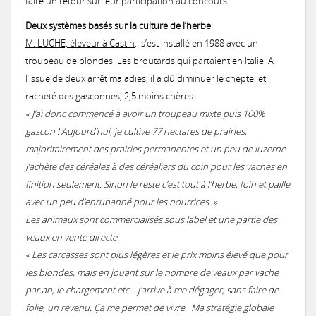
faire un retour sur leur participation au concours.
Urbanisme
Concours des pratiques agro-écologiques
Natura2000
Deux systèmes basés sur la culture de l’herbe
Vie associative
Milieux secs du Gers
M. LUCHE, éleveur à Castin
, s’est installé en 1988 avec un
Zones humides
Mesures agri-environnementales
Notre démarche
Prairies lauréates
troupeau de blondes. Les broutards qui partaient en Italie. A
Actions menées
et CATZH Gers
Notre réseau
l’issue de deux arrêt maladies, il a dû diminuer le cheptel et
Paiement pour services environnementaux
Nos compétences
Espèces animales du Gers
Formations obligatoires (2023-2027)
racheté des gasconnes, 2,5 moins chères.
Journal du Concours
« J’ai donc commencé à avoir un troupeau mixte puis 100%
Nos
Histoire
Présentation de la CATZH
Formations
gascon ! Aujourd’hui, je cultive 77 hectares de prairies,
Projet "Veau des Prés"
Nos références
PSE 2025
2017: La Chevêche d’Athéna, chouette de nos campagnes
prestations
Les amphibiens
MAEC 2026
majoritairement des prairies permanentes et un peu de luzerne.
Témoignages de gestionnaires
Les zones humides
Concours 2026
J’achète des céréales à des céréaliers du coin pour les vaches en
Lutte contre l'érosion
Réflexions, exemples
Permanences
finition seulement. Sinon le reste c’est tout à l’herbe, foin et paille
Annonces
Expertises et documents d'incidence Loi sur l'Eau
PSE 2020
2017: Paroles de Cistude
avec un peu d’enrubanné pour les nourrices. »
On parle de nous !
Missions de la CATZH
Les plantes messicoles
MAEC 2025
Qu’est-ce que c'est ?
Appel à concourir
Valorisation des prairies naturelles inondables
Concours 2024
PAT Gimone
Appui aux collectivités dans la prise en compte des zones humides d
Les animaux sont commercialisés sous label et une partie des
Expertises faune flore habitat
Achats publics
Vidéos de présentation
veaux en vente directe.
Territoires d'action
PSE 2019
Actions de promotion
« Les carcasses sont plus légères et le prix moins élevé que pour
Etude: Valorisation des produits issus d'élevage herbager
La Jacinthe de Rome
MAEC 2024
Les types de zones humides du Gers
Passage du jury 2026
Appel à concourir
2020 : Érosion : des solutions simples et efficaces
les blondes, mais en jouant sur le nombre de veaux par vache
Plan de performance energétique
Emplois
Concours 2022
2017: Journée technique : Aménagements hydrauliques et anti-érosifs
Témoignages
Bas-Armagnac
par an, le chargement etc… j’arrive à me dégager, sans faire de
Projet d'Eco-Pâturage
Amélioration des connaissances
Bilan 2024
folie, un revenu. Ça me permet de vivre. Ma stratégie globale