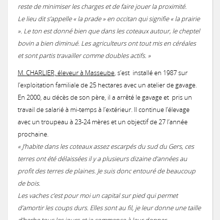
Compensation écologique
Stages
MAEC 2023
A quoi ça sert ?
Passage du jury 2024
Appel à concourir
2019: Agronomie et aménagements parcellaires pour lutter contre l
reste de minimiser les charges et de faire jouer la proximité.
Exposition "Les Zones Humides du Gers"
Concours 2021
Contrat Milieu de l’Hesteil
Le lieu dit s’appelle « la prade » en occitan qui signifie « la prairie
Espèces exotiques envahissantes (EEE) et/ou toxiques
2019: L'ADASEA facilite vos projets d'Eco-pâturage !
Astarac
2022: Jacinthe romaine
Transmission environnementale des exploitations
Animation Territoriale
». Le ton est donné bien que dans les coteaux autour, le cheptel
InterCATZH
MAEC 2022
Fonctionnement d’un bassin versant
Résultats CPAE 2024
Résultats CPAE 2022
Appel à concourir
2018: PAT Gimone II : Solutions d'aménagement pour lutter contre l
2017:Intervention "érosion" - journée GIEE CETABIO
bovin a bien diminué. Les agriculteurs ont tout mis en céréales
Exposition photos
Concours 2020
et sont partis travailler comme doubles actifs. »
Formations
2018: Budget Participatif Gersois: Projet sélectionné !
Gimone et Arrats
2018: Groupe de Travail National « Zones Humides & Agriculture »
2019 : La Moulie fait son bilan
Séminaire "Les zones humides du Gers"
Chantiers
Séminaire 2023
M. CHARLIER, éleveur à Masseube
, s’est installé en 1987 sur
Le coin Haies
MAEC 2021
On monte à Paris
Passage du jury 2021
Report du concours "Prairies et parcours"
l’exploitation familiale de 25 hectares avec un atelier de gavage.
Etude préalable agricole
Concours 2019
Formation MAEC
En 2000, au décès de son père, il a arrêté le gavage et pris un
Documentation de la CATZH
2018: Inventaire des prairies inondables de l’Osse et de la Baïse
2019:Comité de suivi sur le bassin versant du Gers
2021 : Un chantier d’arrachage de Myriophylle du Brésil
Suivis ENI
Travaux de restauration
travail de salarié à mi-temps à l’extérieur. Il continue l’élevage
MAEC 2020
Paris SIA2023
Résultats CPAE 2021
Photos candidates
Appel à concourir
avec un troupeau à 23-24 mères et un objectif de 27 l’année
Actus CATZH
Concours 2018
prochaine.
2016: Des réseaux de zones humides pour protéger l’eau de nos ba
2018: Comité de suivi CATZH sur le bassin versant de l’Osse
2018: Travaux de préservation de l'écrevisse à pattes blanches
« J’habite dans les coteaux assez escarpés du sud du Gers, ces
Bilan de la campgne PAC et MAEc 2020
MAEC 2019
Résultats CPAE 2020
Passage du Jury du Concours 2019 !!
Concours Prairies Fleuries 2018 : Appel à Candidature
terres ont été délaissées il y a plusieurs dizaine d’années au
Concours 2017
profit des terres de plaines. Je suis donc entouré de beaucoup
2016: Inventaire des prairies inondables de la rivière Gers
2018: Restitution des diagnostics de bassin versant prioritaires
2017: Mares aménagées pour l’abreuvement
de bois.
Déclaration PAC 2020 : quelques informations
Les vaches c’est pour moi un capital sur pied qui permet
MAEC 2018
Remise des Prix du Concours des Prairies !
Concours des Pratiques Agro-écologiques Prairies 2018 (CPAE)
2017: Retour sur le concours prairies fleuries Jury d’élèves
Concours 2016
d’amortir les coups durs. Elles sont au fil, je leur donne une taille
2016: Le diagnostic de zones humides sur les bassins versants prior
2018: Réunion de la Loi sur l’Eau et les Milieux Aquatiques (LEMA)
2017: Retour d'expérience sur la restauration d'une prairie humide