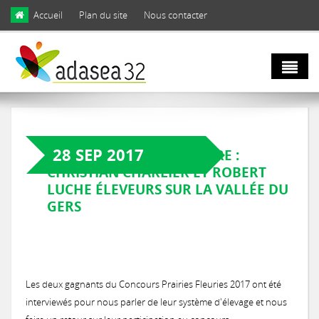
Skip to main content
Accueil
Plan du site
Nous contacter
Qui sommes
nous ?
28 SEP 2017
PAROLES DE GESTIONNAIRE :
CHRISTIAN CHARLIER ET ROBERT
Natura 2000
Domaines d'activités
LUCHE ÉLEVEURS SUR LA VALLÉE DU
GERS
et biodiversité
Notre équipe
Agro
Biodiversité
Notre engagement
écologie
Les deux gagnants du Concours Prairies Fleuries 2017 ont été
LIFE Coteaux Gascons
Les facettes de la biodiversité gersoise
interviewés pour nous parler de leur système d'élevage et nous
Notre gouvernance