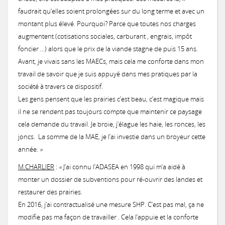
faudrait qu’elles soient prolongées sur du long terme et avec un
montant plus élevé. Pourquoi? Parce que toutes nos charges
augmentent (cotisations sociales, carburant , engrais, impôt
foncier …) alors que le prix de la viande stagne de puis 15 ans.
Avant, je vivais sans les MAECs, mais cela me conforte dans mon
travail de savoir que je suis appuyé dans mes pratiques par la
société à travers ce dispositif.
Les gens pensent que les prairies c’est beau, c’est magique mais
il ne se rendent pas toujours compte que maintenir ce paysage
cela demande du travail. Je broie, j’élague les haie, les ronces, les
joncs. La somme de la MAE, je l’ai investie dans un broyeur cette
année.
»
M.CHARLIER
:
«
J’ai connu l’ADASEA en 1998 qui m’a aidé à
monter un dossier de subventions pour ré-ouvrir des landes et
restaurer des prairies.
En 2016, j’ai contractualisé une mesure SHP. C’est pas mal, ça ne
modifie pas ma façon de travailler . Cela l’appuie et la conforte