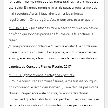
rendement est moindre que les autres prairies mais la repousse
est rapide. En année normale, je la fais pacager tout les mois de
mai à octobre. Après, il faut faire tourner les animaux
régulièrement. On se le gère, c’est le bon sens paysan quoi.
»
M. CHARLIER :
«
J’ai plutôt des milieux secs hormis les prairies de
bas-fond qui sont des prairies de fauche où je fais pâturer le
regain.
J’ai une prairie inondable que j’ai remise en état. Elle borde une
lisière où il y a un ruisseau. Cette prairie, je la fauche en dernier
et malgré le temps, elle a toujours un rendement assez stable.
»
Lauréats du Concours Prairies Fleuries 2017 !
M. LUCHE, gagnant dans la catégorie « pâture »
«
Pour le concours des prairies fleuries, je me suis dis pourquoi
pas, car quand le technicien était venu, il avait trouvé pas mal de
choses. L’expérience a été positive, j’ai appris des choses
notamment que les petits faisans et perdreaux se nourrissait des
œufs de fourmis, abondants dans les prairies permanentes,