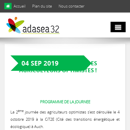
Skip to main content
Accueil
Plan du site
Nous contacter
Qui sommes
nous ?
04 SEP 2019
4 OCTOBRE: 2E JOURNÉE DES
AGRICULTEURS OPTIMISTES !
Natura 2000
Domaines d'activités
et biodiversité
Notre équipe
PROGRAMME DE LA JOURNEE
Agro
Biodiversité
Notre engagement
ème
La 2
journée des agriculteurs optimistes s’est déroulée le 4
écologie
octobre 2019 à la CiT2E (Cité des transitions énergétique et
LIFE Coteaux Gascons
Les facettes de la biodiversité gersoise
écologique) à Auch.
Notre gouvernance