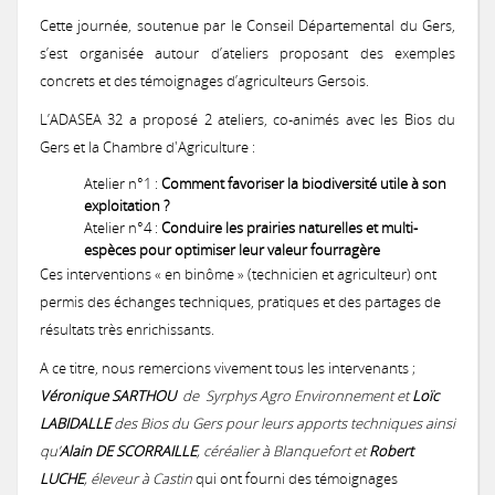
Urbanisme
Concours des pratiques agro-écologiques
Cette journée, soutenue par le Conseil Départemental du Gers,
Natura2000
s’est organisée autour d’ateliers proposant des exemples
Vie associative
Milieux secs du Gers
Zones humides
Mesures agri-environnementales
Notre démarche
Prairies lauréates
concrets et des témoignages d’agriculteurs Gersois.
Actions menées
L’ADASEA 32 a proposé 2 ateliers, co-animés avec les Bios du
et CATZH Gers
Notre réseau
Paiement pour services environnementaux
Nos compétences
Espèces animales du Gers
Formations obligatoires (2023-2027)
Gers et la Chambre d'Agriculture :
Journal du Concours
Atelier n°1 :
Comment favoriser la biodiversité utile à son
Nos
Histoire
Présentation de la CATZH
Formations
exploitation ?
Projet "Veau des Prés"
Nos références
PSE 2025
2017: La Chevêche d’Athéna, chouette de nos campagnes
Atelier n°4 :
Conduire les prairies naturelles et multi-
prestations
Les amphibiens
MAEC 2026
espèces pour optimiser leur valeur fourragère
Témoignages de gestionnaires
Les zones humides
Concours 2026
Ces interventions « en binôme » (technicien et agriculteur) ont
Lutte contre l'érosion
Réflexions, exemples
Permanences
Annonces
Expertises et documents d'incidence Loi sur l'Eau
PSE 2020
2017: Paroles de Cistude
permis des échanges techniques, pratiques et des partages de
On parle de nous !
Missions de la CATZH
Les plantes messicoles
MAEC 2025
Qu’est-ce que c'est ?
Appel à concourir
résultats très enrichissants.
Valorisation des prairies naturelles inondables
Concours 2024
PAT Gimone
Appui aux collectivités dans la prise en compte des zones humides d
Expertises faune flore habitat
Achats publics
Vidéos de présentation
A ce titre, nous remercions vivement tous les intervenants ;
Territoires d'action
PSE 2019
Actions de promotion
Véronique SARTHOU
de Syrphys Agro Environnement et
Loïc
Etude: Valorisation des produits issus d'élevage herbager
La Jacinthe de Rome
MAEC 2024
Les types de zones humides du Gers
Passage du jury 2026
Appel à concourir
2020 : Érosion : des solutions simples et efficaces
LABIDALLE
des Bios du Gers pour leurs apports techniques ainsi
Plan de performance energétique
Emplois
Concours 2022
2017: Journée technique : Aménagements hydrauliques et anti-érosifs
qu’
Alain DE SCORRAILLE
, céréalier à Blanquefort et
Robert
Témoignages
Bas-Armagnac
Projet d'Eco-Pâturage
Amélioration des connaissances
Bilan 2024
LUCHE
, éleveur à Castin
qui ont fourni des témoignages